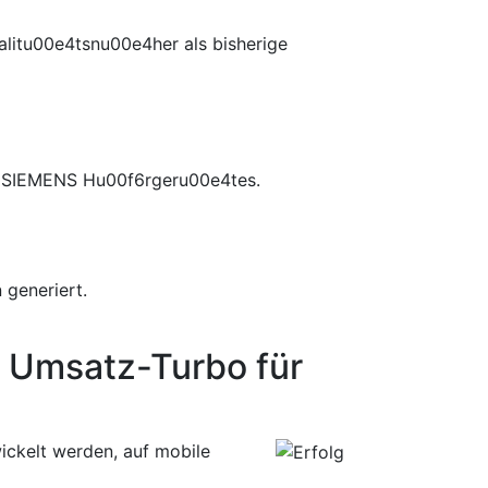
litu00e4tsnu00e4her als bisherige
es SIEMENS Hu00f6rgeru00e4tes.
generiert.
 Umsatz-Turbo für
ckelt werden, auf mobile