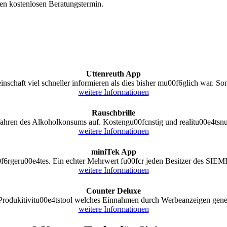
nen kostenlosen Beratungstermin.
Uttenreuth App
schaft viel schneller informieren als dies bisher mu00f6glich war. Som
weitere Informationen
Rauschbrille
ahren des Alkoholkonsums auf. Kostengu00fcnstig und realitu00e4tsnu0
weitere Informationen
miniTek App
f6rgeru00e4tes. Ein echter Mehrwert fu00fcr jeden Besitzer des SI
weitere Informationen
Counter Deluxe
Produkitivitu00e4tstool welches Einnahmen durch Werbeanzeigen gener
weitere Informationen