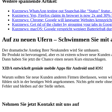
Weitere spannende Artikel:
Kurznews WhatsApp testing out Snapchat-like “Status” featu
Kurznews: Yep, Firefox claims its browser is now 2x and 30% 
Kurznews: Chrome: Google will langsame Websites kennzeich
Kurznews: Get rid of the clutter by grouping your tabs in Goo
Kurznews: macOS: Google verspricht weniger Batteriefraß d
Auf zu neuen Ufern – Schwimmen Sie mit a
Der dramatische Anstieg Ihrer Neukunden wird Sie umhauen.
Ihr Produkt ist hervorragend, aber es ist extrem schwer neue Kund
Dann haben Sie jetzt die Chance einen neuen Kurs einzuschlagen.
XIDA entwickelt geniale mobile Apps für Android und iOS!
Warum sollten Sie neue Kunden anderen Firmen überlassen, wenn wir
fühlen sich in der heutigen Welt angekommen. Nichts geht mehr ohne 
Fehler und bleiben auf der Stelle stehen.
Nehmen Sie jetzt Kontakt mit uns auf