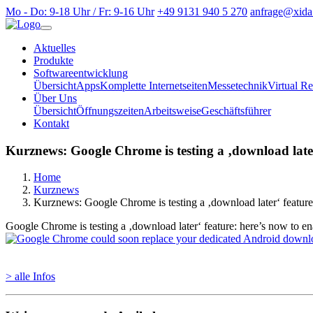
Mo - Do: 9-18 Uhr / Fr: 9-16 Uhr
+49 9131 940 5 270
anfrage@xida
Aktuelles
Produkte
Softwareentwicklung
Übersicht
Apps
Komplette Internetseiten
Messetechnik
Virtual Re
Über Uns
Übersicht
Öffnungszeiten
Arbeitsweise
Geschäftsführer
Kontakt
Kurznews: Google Chrome is testing a ‚download later‘
Home
Kurznews
Kurznews: Google Chrome is testing a ‚download later‘ feature:
Google Chrome is testing a ‚download later‘ feature: here’s now to ena
> alle Infos