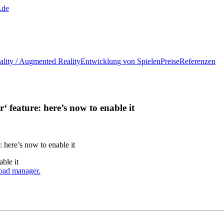
.de
ality / Augmented Reality
Entwicklung von Spielen
Preise
Referenzen
 feature: here’s now to enable it
 here’s now to enable it
ble it