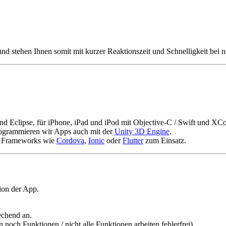
und stehen Ihnen somit mit kurzer Reaktionszeit und Schnelligkeit bei
 und Eclipse, für iPhone, iPad und iPod mit Objective-C / Swift und XC
rogrammieren wir Apps auch mit der
Unity 3D Engine
.
n Frameworks wie
Cordova
,
Ionic
oder
Flutter
zum Einsatz.
sion der App.
rechend an.
 noch Funktionen / nicht alle Funktionen arbeiten fehlerfrei).