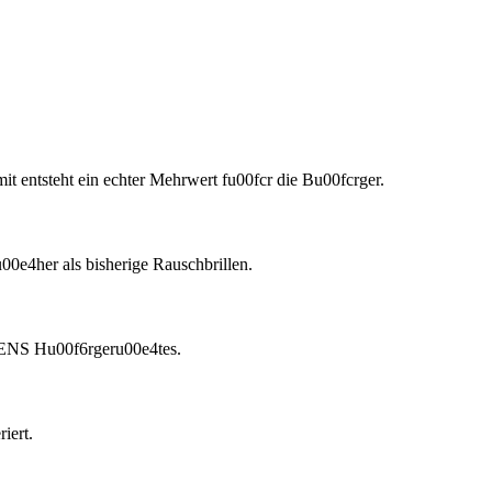
it entsteht ein echter Mehrwert fu00fcr die Bu00fcrger.
0e4her als bisherige Rauschbrillen.
EMENS Hu00f6rgeru00e4tes.
iert.