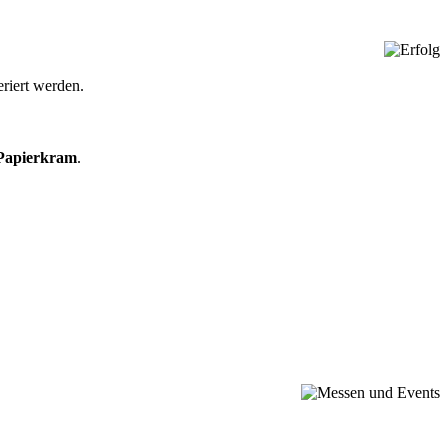
eriert werden.
Papierkram
.