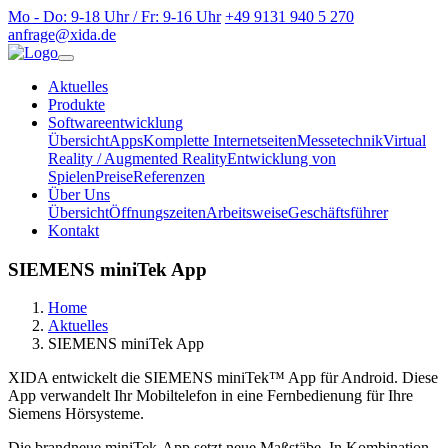
Mo - Do: 9-18 Uhr / Fr: 9-16 Uhr
+49 9131 940 5 270
anfrage@xida.de
Aktuelles
Produkte
Softwareentwicklung
Übersicht
Apps
Komplette Internetseiten
Messetechnik
Virtual
Reality / Augmented Reality
Entwicklung von
Spielen
Preise
Referenzen
Über Uns
Übersicht
Öffnungszeiten
Arbeitsweise
Geschäftsführer
Kontakt
SIEMENS miniTek App
Home
Aktuelles
SIEMENS miniTek App
XIDA entwickelt die SIEMENS miniTek™ App für Android. Diese
App verwandelt Ihr Mobiltelefon in eine Fernbedienung für Ihre
Siemens Hörsysteme.
Die brandneue miniTek-App setzt neue Maßstäbe. In Kombination