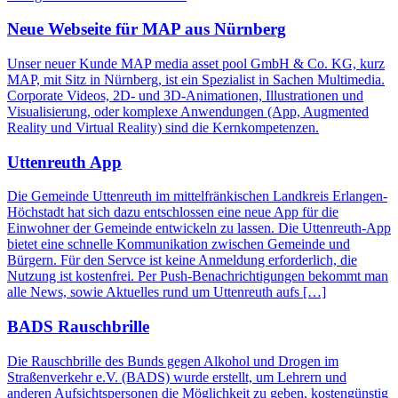
Neue Webseite für MAP aus Nürnberg
Unser neuer Kunde MAP media asset pool GmbH & Co. KG, kurz
MAP, mit Sitz in Nürnberg, ist ein Spezialist in Sachen Multimedia.
Corporate Videos, 2D- und 3D-Animationen, Illustrationen und
Visualisierung, oder komplexe Anwendungen (App, Augmented
Reality und Virtual Reality) sind die Kernkompetenzen.
Uttenreuth App
Die Gemeinde Uttenreuth im mittelfränkischen Landkreis Erlangen-
Höchstadt hat sich dazu entschlossen eine neue App für die
Einwohner der Gemeinde entwickeln zu lassen. Die Uttenreuth-App
bietet eine schnelle Kommunikation zwischen Gemeinde und
Bürgern. Für den Servce ist keine Anmeldung erforderlich, die
Nutzung ist kostenfrei. Per Push-Benachrichtigungen bekommt man
alle News, sowie Aktuelles rund um Uttenreuth aufs […]
BADS Rauschbrille
Die Rauschbrille des Bunds gegen Alkohol und Drogen im
Straßenverkehr e.V. (BADS) wurde erstellt, um Lehrern und
anderen Aufsichtspersonen die Möglichkeit zu geben, kostengünstig