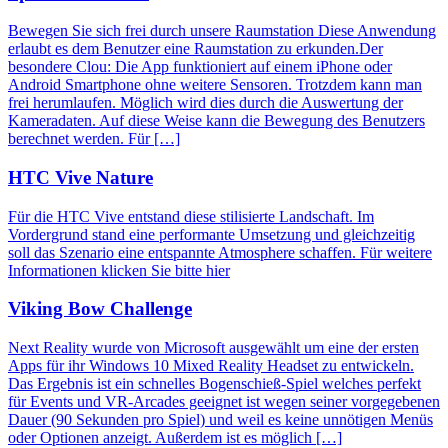
Bewegen Sie sich frei durch unsere Raumstation Diese Anwendung
erlaubt es dem Benutzer eine Raumstation zu erkunden.Der
besondere Clou: Die App funktioniert auf einem iPhone oder
Android Smartphone ohne weitere Sensoren. Trotzdem kann man
frei herumlaufen. Möglich wird dies durch die Auswertung der
Kameradaten. Auf diese Weise kann die Bewegung des Benutzers
berechnet werden. Für […]
HTC Vive Nature
Für die HTC Vive entstand diese stilisierte Landschaft. Im
Vordergrund stand eine performante Umsetzung und gleichzeitig
soll das Szenario eine entspannte Atmosphere schaffen. Für weitere
Informationen klicken Sie bitte hier
Viking Bow Challenge
Next Reality wurde von Microsoft ausgewählt um eine der ersten
Apps für ihr Windows 10 Mixed Reality Headset zu entwickeln.
Das Ergebnis ist ein schnelles Bogenschieß-Spiel welches perfekt
für Events und VR-Arcades geeignet ist wegen seiner vorgegebenen
Dauer (90 Sekunden pro Spiel) und weil es keine unnötigen Menüs
oder Optionen anzeigt. Außerdem ist es möglich […]