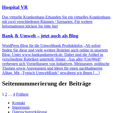
Hospital VR
Das virtuelle Krankenhaus Erkunden Sie ein virtuelles Krankenhaus
mit zwei verschiedenen Räumen / Szenarien. Für weitere
Informationen klicken Sie bitte hier
Bank & Umwelt – jetzt auch als Blog
WordPress Blog für die Umweltbank Produktinfos „Ab sofort
finden Sie diese und viele weitere Beiträge auch online in unserem
Blog: Unter www.bankundumwelt.de. Dabei sind die Artikel in
verschiedene Rubriken unterteilt: Hinter „Aus aller (Um)Welt“
verbergen sich Vorstellungen von Initiativen, Meinungen, politische
Themen sowie Anregungen und Ideen für einen nachhaltigeren
Alltag. Mit „Typisch UmweltBank“ gewähren wir Ihnen […]
Seitennummerierung der Beiträge
1
2
…
4
Frühere
Kontakt
Impressum
Datenschutzerklärung