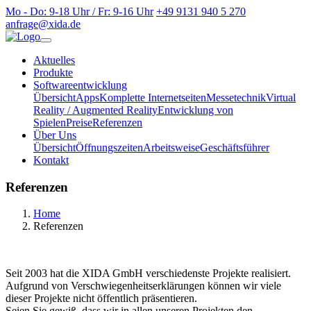
Mo - Do: 9-18 Uhr / Fr: 9-16 Uhr
+49 9131 940 5 270
anfrage@xida.de
Aktuelles
Produkte
Softwareentwicklung
Übersicht
Apps
Komplette Internetseiten
Messetechnik
Virtual
Reality / Augmented Reality
Entwicklung von
Spielen
Preise
Referenzen
Über Uns
Übersicht
Öffnungszeiten
Arbeitsweise
Geschäftsführer
Kontakt
Referenzen
Home
Referenzen
Seit 2003 hat die XIDA GmbH verschiedenste Projekte realisiert.
Aufgrund von Verschwiegenheitserklärungen können wir viele
dieser Projekte nicht öffentlich präsentieren.
Seien Sie gewiß, dass wir in allen unseren Projekten den