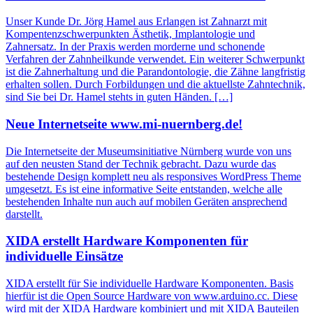
Unser Kunde Dr. Jörg Hamel aus Erlangen ist Zahnarzt mit
Kompentenzschwerpunkten Ästhetik, Implantologie und
Zahnersatz. In der Praxis werden morderne und schonende
Verfahren der Zahnheilkunde verwendet. Ein weiterer Schwerpunkt
ist die Zahnerhaltung und die Parandontologie, die Zähne langfristig
erhalten sollen. Durch Forbildungen und die aktuellste Zahntechnik,
sind Sie bei Dr. Hamel stehts in guten Händen. […]
Neue Internetseite www.mi-nuernberg.de!
Die Internetseite der Museumsinitiative Nürnberg wurde von uns
auf den neusten Stand der Technik gebracht. Dazu wurde das
bestehende Design komplett neu als responsives WordPress Theme
umgesetzt. Es ist eine informative Seite entstanden, welche alle
bestehenden Inhalte nun auch auf mobilen Geräten ansprechend
darstellt.
XIDA erstellt Hardware Komponenten für
individuelle Einsätze
XIDA erstellt für Sie individuelle Hardware Komponenten. Basis
hierfür ist die Open Source Hardware von www.arduino.cc. Diese
wird mit der XIDA Hardware kombiniert und mit XIDA Bauteilen