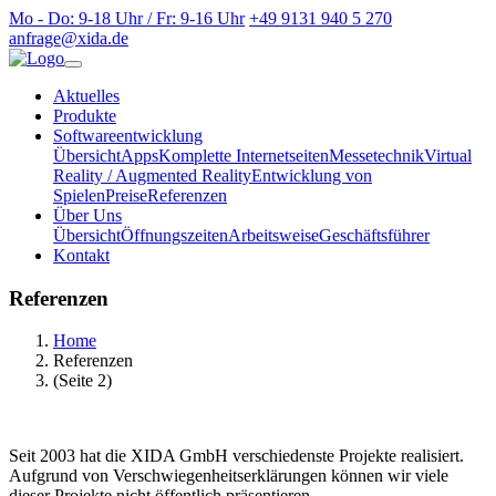
Mo - Do: 9-18 Uhr / Fr: 9-16 Uhr
+49 9131 940 5 270
anfrage@xida.de
Aktuelles
Produkte
Softwareentwicklung
Übersicht
Apps
Komplette Internetseiten
Messetechnik
Virtual
Reality / Augmented Reality
Entwicklung von
Spielen
Preise
Referenzen
Über Uns
Übersicht
Öffnungszeiten
Arbeitsweise
Geschäftsführer
Kontakt
Referenzen
Home
Referenzen
(Seite 2)
Seit 2003 hat die XIDA GmbH verschiedenste Projekte realisiert.
Aufgrund von Verschwiegenheitserklärungen können wir viele
dieser Projekte nicht öffentlich präsentieren.