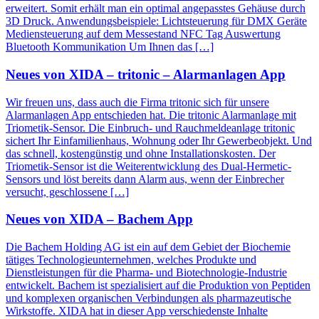
erweitert. Somit erhält man ein optimal angepasstes Gehäuse durch
3D Druck. Anwendungsbeispiele: Lichtsteuerung für DMX Geräte
Mediensteuerung auf dem Messestand NFC Tag Auswertung
Bluetooth Kommunikation Um Ihnen das […]
Neues von XIDA – tritonic – Alarmanlagen App
Wir freuen uns, dass auch die Firma tritonic sich für unsere
Alarmanlagen App entschieden hat. Die tritonic Alarmanlage mit
Triometik-Sensor. Die Einbruch- und Rauchmeldeanlage tritonic
sichert Ihr Einfamilienhaus, Wohnung oder Ihr Gewerbeobjekt. Und
das schnell, kostengünstig und ohne Installationskosten. Der
Triometik-Sensor ist die Weiterentwicklung des Dual-Hermetic-
Sensors und löst bereits dann Alarm aus, wenn der Einbrecher
versucht, geschlossene […]
Neues von XIDA – Bachem App
Die Bachem Holding AG ist ein auf dem Gebiet der Biochemie
tätiges Technologieunternehmen, welches Produkte und
Dienstleistungen für die Pharma- und Biotechnologie-Industrie
entwickelt. Bachem ist spezialisiert auf die Produktion von Peptiden
und komplexen organischen Verbindungen als pharmazeutische
Wirkstoffe. XIDA hat in dieser App verschiedenste Inhalte