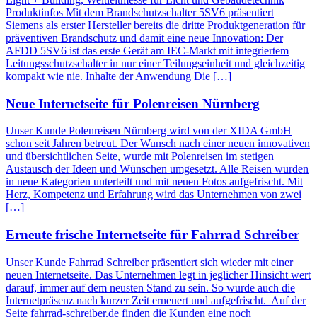
Produktinfos Mit dem Brandschutzschalter 5SV6 präsentiert
Siemens als erster Hersteller bereits die dritte Produktgeneration für
präventiven Brandschutz und damit eine neue Innovation: Der
AFDD 5SV6 ist das erste Gerät am IEC-Markt mit integriertem
Leitungsschutzschalter in nur einer Teilungseinheit und gleichzeitig
kompakt wie nie. Inhalte der Anwendung Die […]
Neue Internetseite für Polenreisen Nürnberg
Unser Kunde Polenreisen Nürnberg wird von der XIDA GmbH
schon seit Jahren betreut. Der Wunsch nach einer neuen innovativen
und übersichtlichen Seite, wurde mit Polenreisen im stetigen
Austausch der Ideen und Wünschen umgesetzt. Alle Reisen wurden
in neue Kategorien unterteilt und mit neuen Fotos aufgefrischt. Mit
Herz, Kompetenz und Erfahrung wird das Unternehmen von zwei
[…]
Erneute frische Internetseite für Fahrrad Schreiber
Unser Kunde Fahrrad Schreiber präsentiert sich wieder mit einer
neuen Internetseite. Das Unternehmen legt in jeglicher Hinsicht wert
darauf, immer auf dem neusten Stand zu sein. So wurde auch die
Internetpräsenz nach kurzer Zeit erneuert und aufgefrischt. Auf der
Seite fahrrad-schreiber.de finden die Kunden eine noch