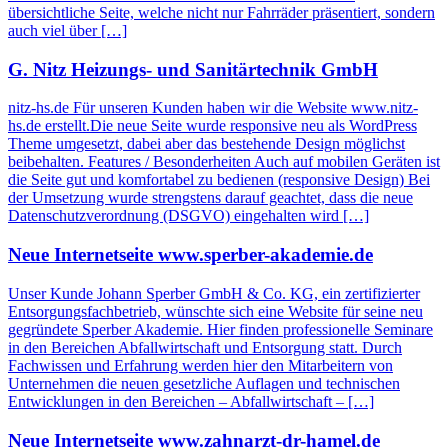
übersichtliche Seite, welche nicht nur Fahrräder präsentiert, sondern
auch viel über […]
G. Nitz Heizungs- und Sanitärtechnik GmbH
nitz-hs.de Für unseren Kunden haben wir die Website www.nitz-
hs.de erstellt.Die neue Seite wurde responsive neu als WordPress
Theme umgesetzt, dabei aber das bestehende Design möglichst
beibehalten. Features / Besonderheiten Auch auf mobilen Geräten ist
die Seite gut und komfortabel zu bedienen (responsive Design) Bei
der Umsetzung wurde strengstens darauf geachtet, dass die neue
Datenschutzverordnung (DSGVO) eingehalten wird […]
Neue Internetseite www.sperber-akademie.de
Unser Kunde Johann Sperber GmbH & Co. KG, ein zertifizierter
Entsorgungsfachbetrieb, wünschte sich eine Website für seine neu
gegründete Sperber Akademie. Hier finden professionelle Seminare
in den Bereichen Abfallwirtschaft und Entsorgung statt. Durch
Fachwissen und Erfahrung werden hier den Mitarbeitern von
Unternehmen die neuen gesetzliche Auflagen und technischen
Entwicklungen in den Bereichen – Abfallwirtschaft – […]
Neue Internetseite www.zahnarzt-dr-hamel.de