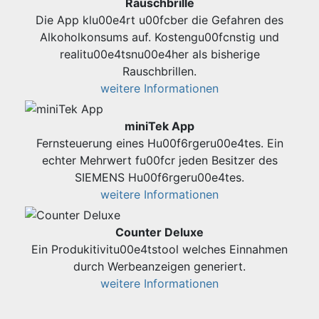
Rauschbrille
Die App klu00e4rt u00fcber die Gefahren des
Alkoholkonsums auf. Kostengu00fcnstig und
realitu00e4tsnu00e4her als bisherige
Rauschbrillen.
weitere Informationen
miniTek App
Fernsteuerung eines Hu00f6rgeru00e4tes. Ein
echter Mehrwert fu00fcr jeden Besitzer des
SIEMENS Hu00f6rgeru00e4tes.
weitere Informationen
Counter Deluxe
Ein Produkitivitu00e4tstool welches Einnahmen
durch Werbeanzeigen generiert.
weitere Informationen