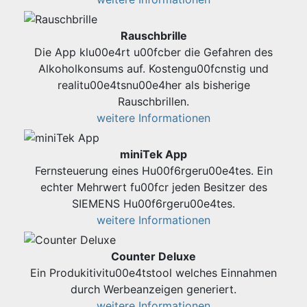
Rauschbrille
Die App klu00e4rt u00fcber die Gefahren des
Alkoholkonsums auf. Kostengu00fcnstig und
realitu00e4tsnu00e4her als bisherige
Rauschbrillen.
weitere Informationen
miniTek App
Fernsteuerung eines Hu00f6rgeru00e4tes. Ein
echter Mehrwert fu00fcr jeden Besitzer des
SIEMENS Hu00f6rgeru00e4tes.
weitere Informationen
Counter Deluxe
Ein Produkitivitu00e4tstool welches Einnahmen
durch Werbeanzeigen generiert.
weitere Informationen