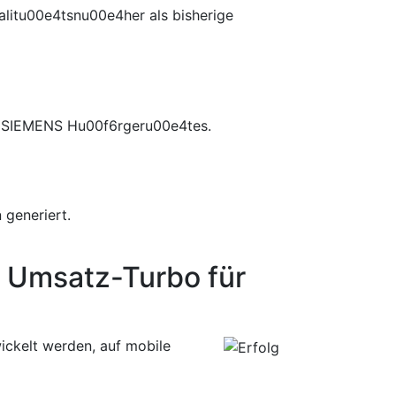
litu00e4tsnu00e4her als bisherige
es SIEMENS Hu00f6rgeru00e4tes.
generiert.
 Umsatz-Turbo für
ckelt werden, auf mobile