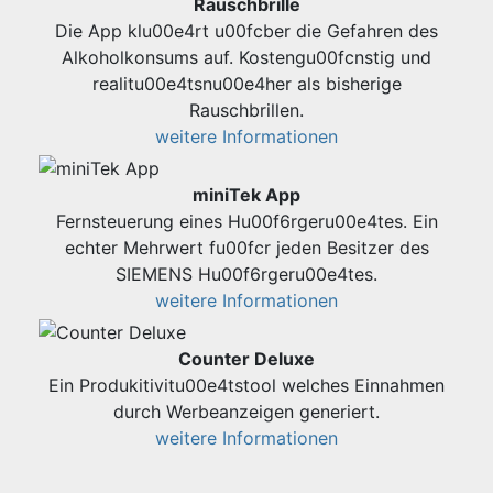
Rauschbrille
Die App klu00e4rt u00fcber die Gefahren des
Alkoholkonsums auf. Kostengu00fcnstig und
realitu00e4tsnu00e4her als bisherige
Rauschbrillen.
weitere Informationen
miniTek App
Fernsteuerung eines Hu00f6rgeru00e4tes. Ein
echter Mehrwert fu00fcr jeden Besitzer des
SIEMENS Hu00f6rgeru00e4tes.
weitere Informationen
Counter Deluxe
Ein Produkitivitu00e4tstool welches Einnahmen
durch Werbeanzeigen generiert.
weitere Informationen