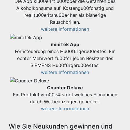
Die App klu00e4rt u00fcber die Gefahren des
Alkoholkonsums auf. Kostengu00fcnstig und
realitu00e4tsnu00e4her als bisherige
Rauschbrillen.
weitere Informationen
miniTek App
Fernsteuerung eines Hu00f6rgeru00e4tes. Ein
echter Mehrwert fu00fcr jeden Besitzer des
SIEMENS Hu00f6rgeru00e4tes.
weitere Informationen
Counter Deluxe
Ein Produkitivitu00e4tstool welches Einnahmen
durch Werbeanzeigen generiert.
weitere Informationen
Wie Sie Neukunden gewinnen und