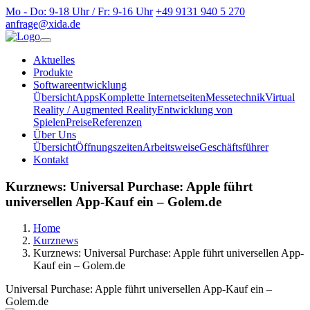
Mo - Do: 9-18 Uhr / Fr: 9-16 Uhr
+49 9131 940 5 270
anfrage@xida.de
Aktuelles
Produkte
Softwareentwicklung
Übersicht
Apps
Komplette Internetseiten
Messetechnik
Virtual
Reality / Augmented Reality
Entwicklung von
Spielen
Preise
Referenzen
Über Uns
Übersicht
Öffnungszeiten
Arbeitsweise
Geschäftsführer
Kontakt
Kurznews: Universal Purchase: Apple führt
universellen App-Kauf ein – Golem.de
Home
Kurznews
Kurznews: Universal Purchase: Apple führt universellen App-
Kauf ein – Golem.de
Universal Purchase: Apple führt universellen App-Kauf ein –
Golem.de