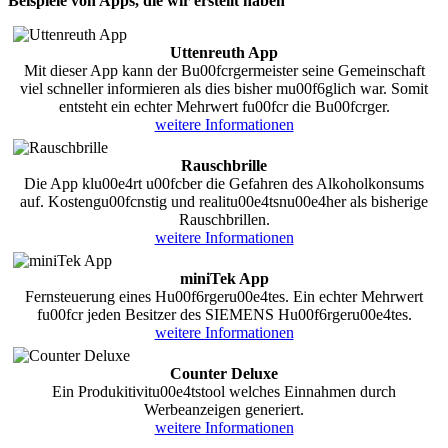
Beispiele von Apps, die wir erstellt haben
Uttenreuth App
Mit dieser App kann der Bu00fcrgermeister seine Gemeinschaft
viel schneller informieren als dies bisher mu00f6glich war. Somit
entsteht ein echter Mehrwert fu00fcr die Bu00fcrger.
weitere Informationen
Rauschbrille
Die App klu00e4rt u00fcber die Gefahren des Alkoholkonsums
auf. Kostengu00fcnstig und realitu00e4tsnu00e4her als bisherige
Rauschbrillen.
weitere Informationen
miniTek App
Fernsteuerung eines Hu00f6rgeru00e4tes. Ein echter Mehrwert
fu00fcr jeden Besitzer des SIEMENS Hu00f6rgeru00e4tes.
weitere Informationen
Counter Deluxe
Ein Produkitivitu00e4tstool welches Einnahmen durch
Werbeanzeigen generiert.
weitere Informationen