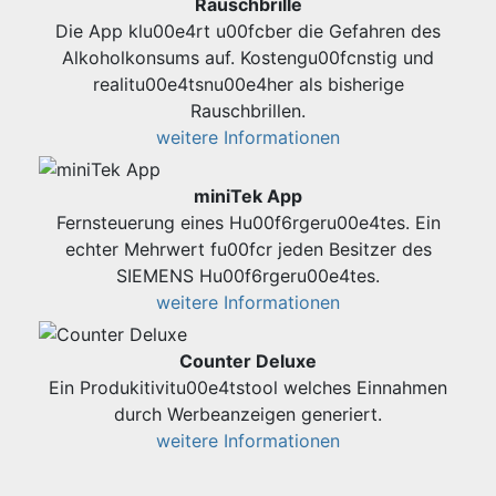
Rauschbrille
Die App klu00e4rt u00fcber die Gefahren des
Alkoholkonsums auf. Kostengu00fcnstig und
realitu00e4tsnu00e4her als bisherige
Rauschbrillen.
weitere Informationen
miniTek App
Fernsteuerung eines Hu00f6rgeru00e4tes. Ein
echter Mehrwert fu00fcr jeden Besitzer des
SIEMENS Hu00f6rgeru00e4tes.
weitere Informationen
Counter Deluxe
Ein Produkitivitu00e4tstool welches Einnahmen
durch Werbeanzeigen generiert.
weitere Informationen