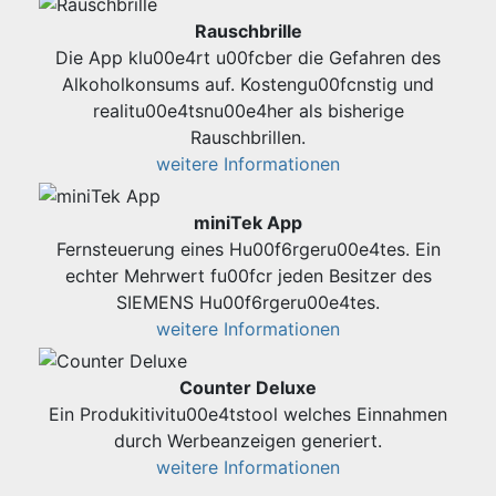
Rauschbrille
Die App klu00e4rt u00fcber die Gefahren des
Alkoholkonsums auf. Kostengu00fcnstig und
realitu00e4tsnu00e4her als bisherige
Rauschbrillen.
weitere Informationen
miniTek App
Fernsteuerung eines Hu00f6rgeru00e4tes. Ein
echter Mehrwert fu00fcr jeden Besitzer des
SIEMENS Hu00f6rgeru00e4tes.
weitere Informationen
Counter Deluxe
Ein Produkitivitu00e4tstool welches Einnahmen
durch Werbeanzeigen generiert.
weitere Informationen