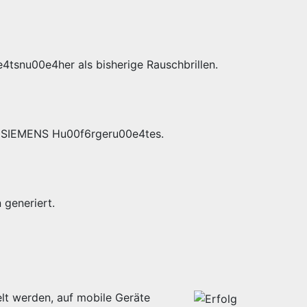
4tsnu00e4her als bisherige Rauschbrillen.
es SIEMENS Hu00f6rgeru00e4tes.
generiert.
lt werden, auf mobile Geräte