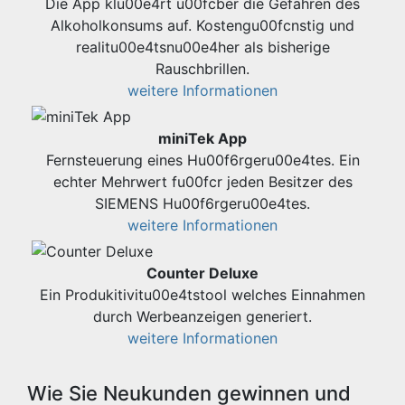
Die App klu00e4rt u00fcber die Gefahren des
Alkoholkonsums auf. Kostengu00fcnstig und
realitu00e4tsnu00e4her als bisherige
Rauschbrillen.
weitere Informationen
miniTek App
Fernsteuerung eines Hu00f6rgeru00e4tes. Ein
echter Mehrwert fu00fcr jeden Besitzer des
SIEMENS Hu00f6rgeru00e4tes.
weitere Informationen
Counter Deluxe
Ein Produkitivitu00e4tstool welches Einnahmen
durch Werbeanzeigen generiert.
weitere Informationen
Wie Sie Neukunden gewinnen und