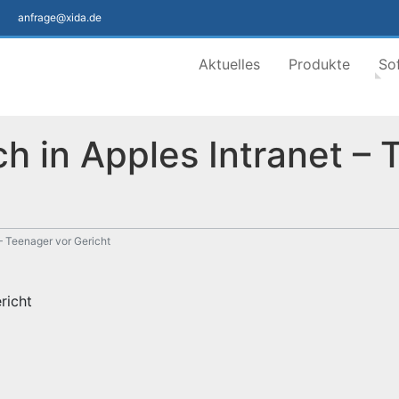
anfrage@xida.de
Aktuelles
Produkte
So
h in Apples Intranet – 
– Teenager vor Gericht
richt