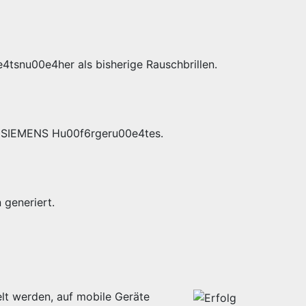
4tsnu00e4her als bisherige Rauschbrillen.
es SIEMENS Hu00f6rgeru00e4tes.
generiert.
lt werden, auf mobile Geräte