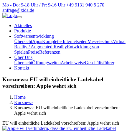
Mo - Do: 9-18 Uhr / Fr: 9-16 Uhr
+49 9131 940 5 270
anfrage@xida.de
Aktuelles
Produkte
Softwareentwicklung
Übersicht
Apps
Komplette Internetseiten
Messetechnik
Virtual
Reality / Augmented Reality
Entwicklung von
Spielen
Preise
Referenzen
Über Uns
Übersicht
Öffnungszeiten
Arbeitsweise
Geschäftsführer
Kontakt
Kurznews: EU will einheitliche Ladekabel
vorschreiben: Apple wehrt sich
Home
Kurznews
Kurznews: EU will einheitliche Ladekabel vorschreiben:
Apple wehrt sich
EU will einheitliche Ladekabel vorschreiben: Apple wehrt sich