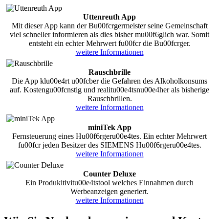
Uttenreuth App
Mit dieser App kann der Bu00fcrgermeister seine Gemeinschaft
viel schneller informieren als dies bisher mu00f6glich war. Somit
entsteht ein echter Mehrwert fu00fcr die Bu00fcrger.
weitere Informationen
Rauschbrille
Die App klu00e4rt u00fcber die Gefahren des Alkoholkonsums
auf. Kostengu00fcnstig und realitu00e4tsnu00e4her als bisherige
Rauschbrillen.
weitere Informationen
miniTek App
Fernsteuerung eines Hu00f6rgeru00e4tes. Ein echter Mehrwert
fu00fcr jeden Besitzer des SIEMENS Hu00f6rgeru00e4tes.
weitere Informationen
Counter Deluxe
Ein Produkitivitu00e4tstool welches Einnahmen durch
Werbeanzeigen generiert.
weitere Informationen