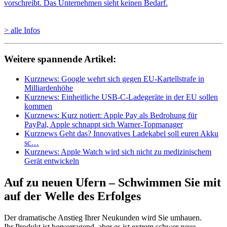
> alle Infos
Weitere spannende Artikel:
Kurznews: Google wehrt sich gegen EU-Kartellstrafe in
Milliardenhöhe
Kurznews: Einheitliche USB-C-Ladegeräte in der EU sollen
kommen
Kurznews: Kurz notiert: Apple Pay als Bedrohung für
PayPal, Apple schnappt sich Warner-Topmanager
Kurznews Geht das? Innovatives Ladekabel soll euren Akku
sc…
Kurznews: Apple Watch wird sich nicht zu medizinischem
Gerät entwickeln
Auf zu neuen Ufern – Schwimmen Sie mit
auf der Welle des Erfolges
Der dramatische Anstieg Ihrer Neukunden wird Sie umhauen.
Ihr Produkt ist hervorragend, aber es ist extrem schwer neue