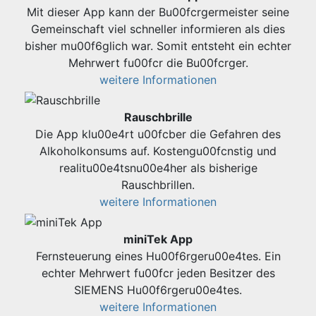
Mit dieser App kann der Bu00fcrgermeister seine
Gemeinschaft viel schneller informieren als dies
bisher mu00f6glich war. Somit entsteht ein echter
Mehrwert fu00fcr die Bu00fcrger.
weitere Informationen
Rauschbrille
Die App klu00e4rt u00fcber die Gefahren des
Alkoholkonsums auf. Kostengu00fcnstig und
realitu00e4tsnu00e4her als bisherige
Rauschbrillen.
weitere Informationen
miniTek App
Fernsteuerung eines Hu00f6rgeru00e4tes. Ein
echter Mehrwert fu00fcr jeden Besitzer des
SIEMENS Hu00f6rgeru00e4tes.
weitere Informationen