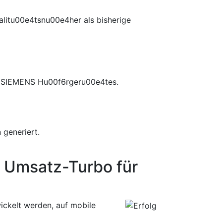
litu00e4tsnu00e4her als bisherige
es SIEMENS Hu00f6rgeru00e4tes.
generiert.
 Umsatz-Turbo für
ckelt werden, auf mobile