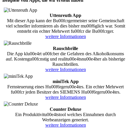
Beispiele von Apps, die wir erstellt haben
Uttenreuth App
Mit dieser App kann der Bu00fcrgermeister seine Gemeinschaft
viel schneller informieren als dies bisher mu00f6glich war. Somit
entsteht ein echter Mehrwert fu00fcr die Bu00fcrger.
weitere Informationen
Rauschbrille
Die App klu00e4rt u00fcber die Gefahren des Alkoholkonsums
auf. Kostengu00fcnstig und realitu00e4tsnu00e4her als bisherige
Rauschbrillen.
weitere Informationen
miniTek App
Fernsteuerung eines Hu00f6rgeru00e4tes. Ein echter Mehrwert
fu00fcr jeden Besitzer des SIEMENS Hu00f6rgeru00e4tes.
weitere Informationen
Counter Deluxe
Ein Produkitivitu00e4tstool welches Einnahmen durch
Werbeanzeigen generiert.
weitere Informationen