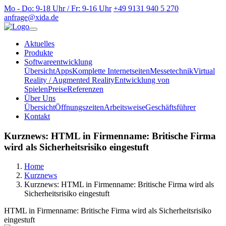
Mo - Do: 9-18 Uhr / Fr: 9-16 Uhr
+49 9131 940 5 270
anfrage@xida.de
Aktuelles
Produkte
Softwareentwicklung
Übersicht
Apps
Komplette Internetseiten
Messetechnik
Virtual
Reality / Augmented Reality
Entwicklung von
Spielen
Preise
Referenzen
Über Uns
Übersicht
Öffnungszeiten
Arbeitsweise
Geschäftsführer
Kontakt
Kurznews: HTML in Firmenname: Britische Firma
wird als Sicherheitsrisiko eingestuft
Home
Kurznews
Kurznews: HTML in Firmenname: Britische Firma wird als
Sicherheitsrisiko eingestuft
HTML in Firmenname: Britische Firma wird als Sicherheitsrisiko
eingestuft