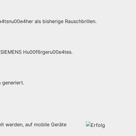
4tsnu00e4her als bisherige Rauschbrillen.
es SIEMENS Hu00f6rgeru00e4tes.
generiert.
lt werden, auf mobile Geräte