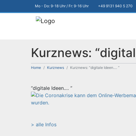
Mo - Do: 9-18 Uhr / Fr: 9-16 Uhr
+49 9131 940 5 270
Kurznews: “digita
Home
Kurznews
Kurznews: “digitale Ideen.… ”
“digitale Ideen.… ”
> alle Infos