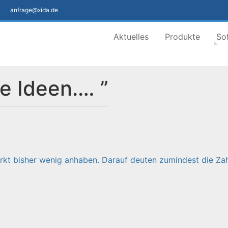
anfrage@xida.de
Aktuelles
Produkte
So
le Ideen.… ”