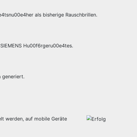
4tsnu00e4her als bisherige Rauschbrillen.
es SIEMENS Hu00f6rgeru00e4tes.
generiert.
lt werden, auf mobile Geräte