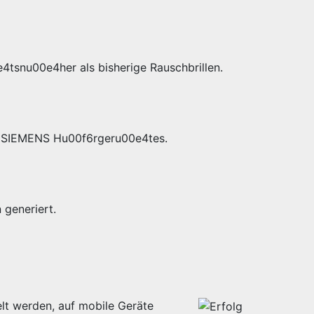
4tsnu00e4her als bisherige Rauschbrillen.
es SIEMENS Hu00f6rgeru00e4tes.
generiert.
lt werden, auf mobile Geräte