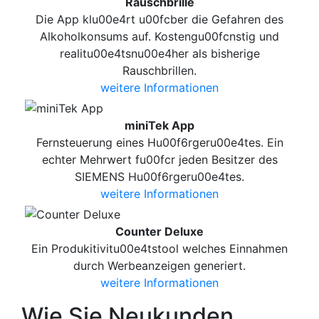
Rauschbrille
Die App klu00e4rt u00fcber die Gefahren des
Alkoholkonsums auf. Kostengu00fcnstig und
realitu00e4tsnu00e4her als bisherige
Rauschbrillen.
weitere Informationen
miniTek App
Fernsteuerung eines Hu00f6rgeru00e4tes. Ein
echter Mehrwert fu00fcr jeden Besitzer des
SIEMENS Hu00f6rgeru00e4tes.
weitere Informationen
Counter Deluxe
Ein Produkitivitu00e4tstool welches Einnahmen
durch Werbeanzeigen generiert.
weitere Informationen
Wie Sie Neukunden