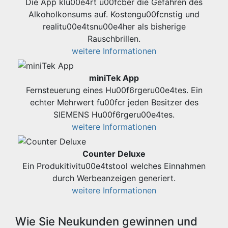
Die App klu00e4rt u00fcber die Gefahren des
Alkoholkonsums auf. Kostengu00fcnstig und
realitu00e4tsnu00e4her als bisherige
Rauschbrillen.
weitere Informationen
miniTek App
Fernsteuerung eines Hu00f6rgeru00e4tes. Ein
echter Mehrwert fu00fcr jeden Besitzer des
SIEMENS Hu00f6rgeru00e4tes.
weitere Informationen
Counter Deluxe
Ein Produkitivitu00e4tstool welches Einnahmen
durch Werbeanzeigen generiert.
weitere Informationen
Wie Sie Neukunden gewinnen und