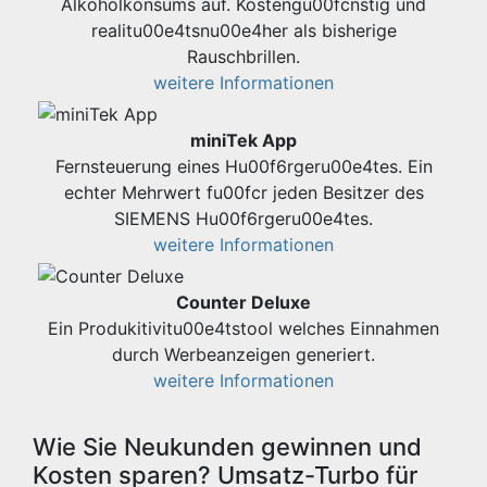
Alkoholkonsums auf. Kostengu00fcnstig und
realitu00e4tsnu00e4her als bisherige
Rauschbrillen.
weitere Informationen
miniTek App
Fernsteuerung eines Hu00f6rgeru00e4tes. Ein
echter Mehrwert fu00fcr jeden Besitzer des
SIEMENS Hu00f6rgeru00e4tes.
weitere Informationen
Counter Deluxe
Ein Produkitivitu00e4tstool welches Einnahmen
durch Werbeanzeigen generiert.
weitere Informationen
Wie Sie Neukunden gewinnen und
Kosten sparen? Umsatz-Turbo für