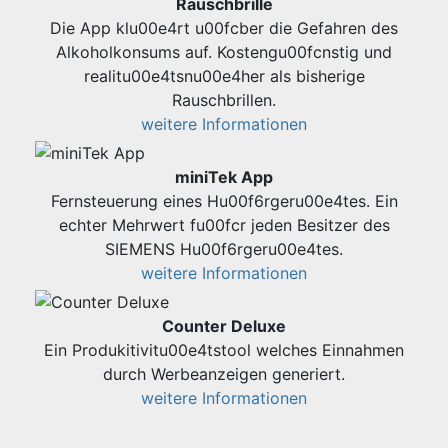
Rauschbrille
Die App klu00e4rt u00fcber die Gefahren des
Alkoholkonsums auf. Kostengu00fcnstig und
realitu00e4tsnu00e4her als bisherige
Rauschbrillen.
weitere Informationen
miniTek App
Fernsteuerung eines Hu00f6rgeru00e4tes. Ein
echter Mehrwert fu00fcr jeden Besitzer des
SIEMENS Hu00f6rgeru00e4tes.
weitere Informationen
Counter Deluxe
Ein Produkitivitu00e4tstool welches Einnahmen
durch Werbeanzeigen generiert.
weitere Informationen