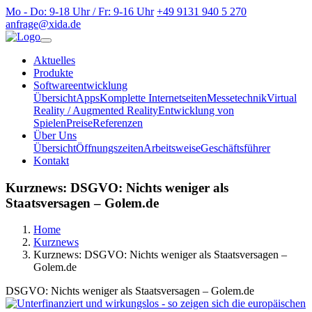
Mo - Do: 9-18 Uhr / Fr: 9-16 Uhr
+49 9131 940 5 270
anfrage@xida.de
Aktuelles
Produkte
Softwareentwicklung
Übersicht
Apps
Komplette Internetseiten
Messetechnik
Virtual
Reality / Augmented Reality
Entwicklung von
Spielen
Preise
Referenzen
Über Uns
Übersicht
Öffnungszeiten
Arbeitsweise
Geschäftsführer
Kontakt
Kurznews: DSGVO: Nichts weniger als
Staatsversagen – Golem.de
Home
Kurznews
Kurznews: DSGVO: Nichts weniger als Staatsversagen –
Golem.de
DSGVO: Nichts weniger als Staatsversagen – Golem.de