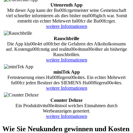
Uttenreuth App
Mit dieser App kann der Bu00fcrgermeister seine Gemeinschaft
viel schneller informieren als dies bisher mu00f6glich war. Somit
entsteht ein echter Mehrwert fu00fcr die Bu00fcrger.
weitere Informationen
Rauschbrille
Die App klu00e4rt u00fcber die Gefahren des Alkoholkonsums
auf. Kostengu00fcnstig und realitu00e4tsnu00e4her als bisherige
Rauschbrillen.
weitere Informationen
miniTek App
Fernsteuerung eines Hu00f6rgeru00e4tes. Ein echter Mehrwert
fu00fcr jeden Besitzer des SIEMENS Hu00f6rgeru00e4tes.
weitere Informationen
Counter Deluxe
Ein Produkitivitu00e4tstool welches Einnahmen durch
Werbeanzeigen generiert.
weitere Informationen
Wie Sie Neukunden gewinnen und Kosten