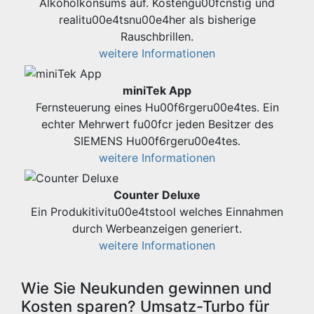
Alkoholkonsums auf. Kostengu00fcnstig und
realitu00e4tsnu00e4her als bisherige
Rauschbrillen.
weitere Informationen
miniTek App
Fernsteuerung eines Hu00f6rgeru00e4tes. Ein
echter Mehrwert fu00fcr jeden Besitzer des
SIEMENS Hu00f6rgeru00e4tes.
weitere Informationen
Counter Deluxe
Ein Produkitivitu00e4tstool welches Einnahmen
durch Werbeanzeigen generiert.
weitere Informationen
Wie Sie Neukunden gewinnen und
Kosten sparen? Umsatz-Turbo für