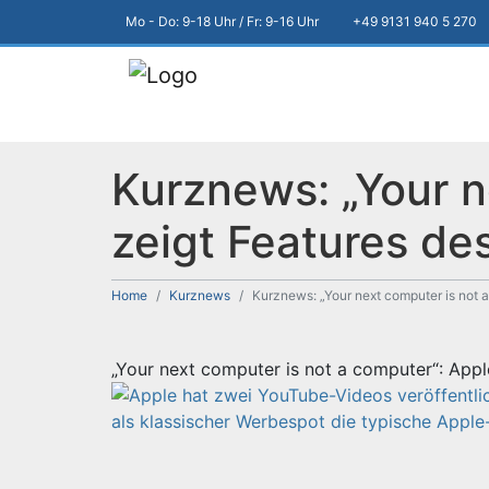
Mo - Do: 9-18 Uhr / Fr: 9-16 Uhr
+49 9131 940 5 270
Kurznews: „Your n
zeigt Features de
Home
Kurznews
Kurznews: „Your next computer is not a
„Your next computer is not a computer“: Appl