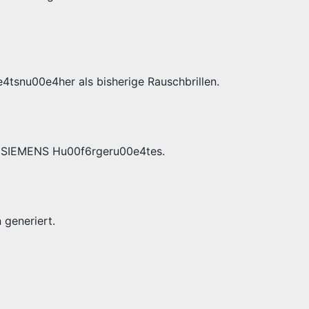
4tsnu00e4her als bisherige Rauschbrillen.
es SIEMENS Hu00f6rgeru00e4tes.
generiert.