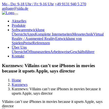
Mo - Do: 9-18 Uhr / Fr: 9-16 Uhr
+49 9131 940 5 270
anfrage@xida.de
Aktuelles
Produkte
Softwareentwicklung
Übersicht
Apps
Komplette Internetseiten
Messetechnik
Virtual
Reality / Augmented Reality
Entwicklung von
Spielen
Preise
Referenzen
Über Uns
Übersicht
Öffnungszeiten
Arbeitsweise
Geschäftsführer
Kontakt
Kurznews: Villains can’t use iPhones in movies
because it upsets Apple, says director
Home
Kurznews
Kurznews: Villains can’t use iPhones in movies because it
upsets Apple, says director
Villains can’t use iPhones in movies because it upsets Apple, says
director