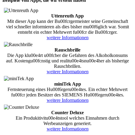
Beispiele von Apps, die wir erstellt haben
Uttenreuth App
Mit dieser App kann der Bu00fcrgermeister seine Gemeinschaft
viel schneller informieren als dies bisher mu00f6glich war. Somit
entsteht ein echter Mehrwert fu00fcr die Bu00fcrger.
weitere Informationen
Rauschbrille
Die App klu00e4rt u00fcber die Gefahren des Alkoholkonsums
auf. Kostengu00fcnstig und realitu00e4tsnu00e4her als bisherige
Rauschbrillen.
weitere Informationen
miniTek App
Fernsteuerung eines Hu00f6rgeru00e4tes. Ein echter Mehrwert
fu00fcr jeden Besitzer des SIEMENS Hu00f6rgeru00e4tes.
weitere Informationen
Counter Deluxe
Ein Produkitivitu00e4tstool welches Einnahmen durch
Werbeanzeigen generiert.
weitere Informationen