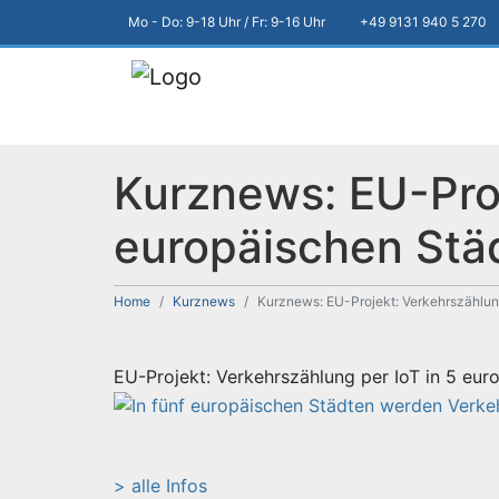
Mo - Do: 9-18 Uhr / Fr: 9-16 Uhr
+49 9131 940 5 270
Kurznews: EU-Proj
europäischen Stä
Home
Kurznews
Kurznews: EU-Projekt: Verkehrszählung
EU-Projekt: Verkehrszählung per IoT in 5 eur
> alle Infos