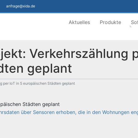
anfrage@xida.de
Aktuelles
Produkte
So
ekt: Verkehrszählung pe
dten geplant
 per IoT in 5 europäischen Städten geplant
opäischen Städten geplant