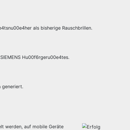
4tsnu00e4her als bisherige Rauschbrillen.
es SIEMENS Hu00f6rgeru00e4tes.
generiert.
lt werden, auf mobile Geräte