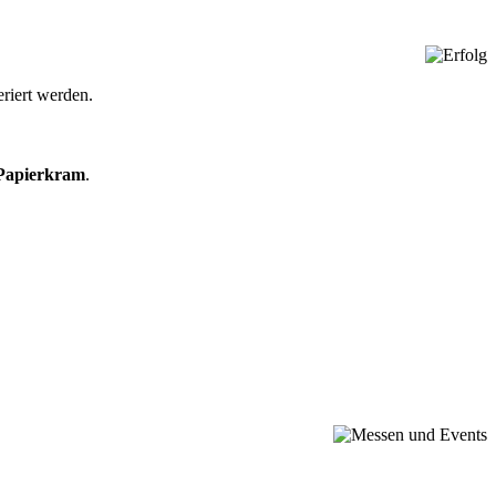
eriert werden.
Papierkram
.