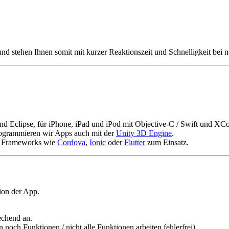
und stehen Ihnen somit mit kurzer Reaktionszeit und Schnelligkeit bei
 und Eclipse, für iPhone, iPad und iPod mit Objective-C / Swift und XC
rogrammieren wir Apps auch mit der
Unity 3D Engine
.
n Frameworks wie
Cordova
,
Ionic
oder
Flutter
zum Einsatz.
sion der App.
rechend an.
 noch Funktionen / nicht alle Funktionen arbeiten fehlerfrei).