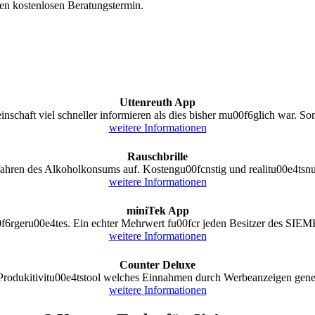
nen kostenlosen Beratungstermin.
Uttenreuth App
schaft viel schneller informieren als dies bisher mu00f6glich war. Som
weitere Informationen
Rauschbrille
ahren des Alkoholkonsums auf. Kostengu00fcnstig und realitu00e4tsnu0
weitere Informationen
miniTek App
f6rgeru00e4tes. Ein echter Mehrwert fu00fcr jeden Besitzer des SI
weitere Informationen
Counter Deluxe
Produkitivitu00e4tstool welches Einnahmen durch Werbeanzeigen gener
weitere Informationen