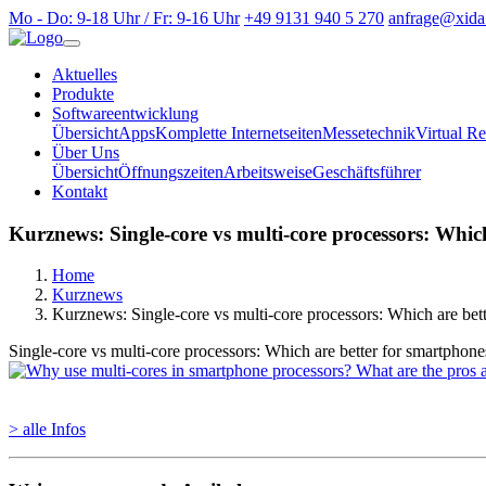
Mo - Do: 9-18 Uhr / Fr: 9-16 Uhr
+49 9131 940 5 270
anfrage@xida
Aktuelles
Produkte
Softwareentwicklung
Übersicht
Apps
Komplette Internetseiten
Messetechnik
Virtual Re
Über Uns
Übersicht
Öffnungszeiten
Arbeitsweise
Geschäftsführer
Kontakt
Kurznews: Single-core vs multi-core processors: Whic
Home
Kurznews
Kurznews: Single-core vs multi-core processors: Which are bet
Single-core vs multi-core processors: Which are better for smartphone
> alle Infos