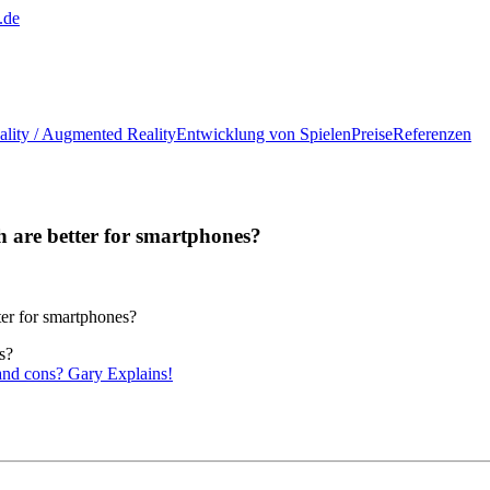
.de
ality / Augmented Reality
Entwicklung von Spielen
Preise
Referenzen
h are better for smartphones?
ter for smartphones?
s?