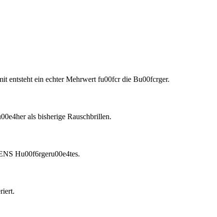
it entsteht ein echter Mehrwert fu00fcr die Bu00fcrger.
0e4her als bisherige Rauschbrillen.
EMENS Hu00f6rgeru00e4tes.
iert.