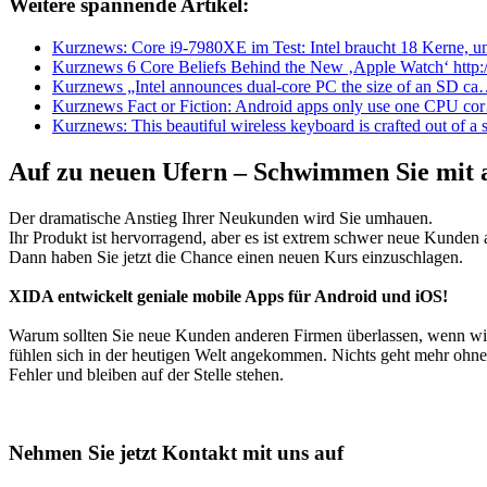
Weitere spannende Artikel:
Kurznews: Core i9-7980XE im Test: Intel braucht 18 Kerne,
Kurznews 6 Core Beliefs Behind the New ‚Apple Watch‘ http
Kurznews „Intel announces dual-core PC the size of an SD c
Kurznews Fact or Fiction: Android apps only use one CPU c
Kurznews: This beautiful wireless keyboard is crafted out of a 
Auf zu neuen Ufern – Schwimmen Sie mit a
Der dramatische Anstieg Ihrer Neukunden wird Sie umhauen.
Ihr Produkt ist hervorragend, aber es ist extrem schwer neue Kund
Dann haben Sie jetzt die Chance einen neuen Kurs einzuschlagen.
XIDA entwickelt geniale mobile Apps für Android und iOS!
Warum sollten Sie neue Kunden anderen Firmen überlassen, wenn wir
fühlen sich in der heutigen Welt angekommen. Nichts geht mehr ohne 
Fehler und bleiben auf der Stelle stehen.
Nehmen Sie jetzt Kontakt mit uns auf