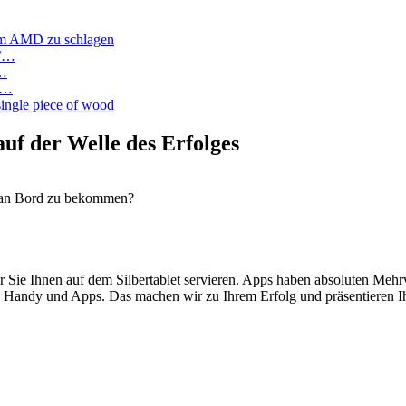
 um AMD zu schlagen
:/…
a…
or…
single piece of wood
uf der Welle des Erfolges
en an Bord zu bekommen?
 Sie Ihnen auf dem Silbertablet servieren. Apps haben absoluten Meh
Handy und Apps. Das machen wir zu Ihrem Erfolg und präsentieren Ihr 