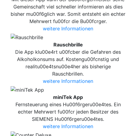
Gemeinschaft viel schneller informieren als dies
bisher mu00f6glich war. Somit entsteht ein echter
Mehrwert fu00fcr die Bu00fcrger.
weitere Informationen
Rauschbrille
Die App klu00e4rt u00fcber die Gefahren des
Alkoholkonsums auf. Kostengu00fcnstig und
realitu00e4tsnu00e4her als bisherige
Rauschbrillen.
weitere Informationen
miniTek App
Fernsteuerung eines Hu00f6rgeru00e4tes. Ein
echter Mehrwert fu00fcr jeden Besitzer des
SIEMENS Hu00f6rgeru00e4tes.
weitere Informationen