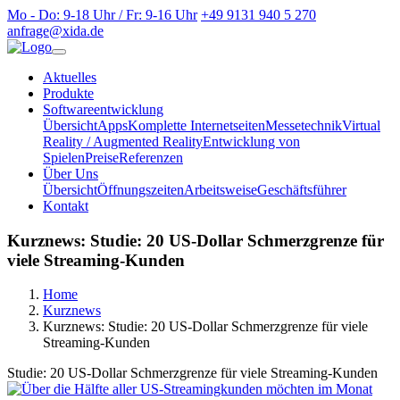
Mo - Do: 9-18 Uhr / Fr: 9-16 Uhr
+49 9131 940 5 270
anfrage@xida.de
Aktuelles
Produkte
Softwareentwicklung
Übersicht
Apps
Komplette Internetseiten
Messetechnik
Virtual
Reality / Augmented Reality
Entwicklung von
Spielen
Preise
Referenzen
Über Uns
Übersicht
Öffnungszeiten
Arbeitsweise
Geschäftsführer
Kontakt
Kurznews: Studie: 20 US-Dollar Schmerzgrenze für
viele Streaming-Kunden
Home
Kurznews
Kurznews: Studie: 20 US-Dollar Schmerzgrenze für viele
Streaming-Kunden
Studie: 20 US-Dollar Schmerzgrenze für viele Streaming-Kunden