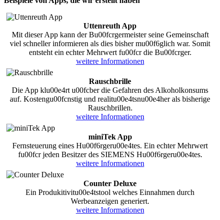
Beispiele von Apps, die wir erstellt haben
Uttenreuth App
Mit dieser App kann der Bu00fcrgermeister seine Gemeinschaft
viel schneller informieren als dies bisher mu00f6glich war. Somit
entsteht ein echter Mehrwert fu00fcr die Bu00fcrger.
weitere Informationen
Rauschbrille
Die App klu00e4rt u00fcber die Gefahren des Alkoholkonsums
auf. Kostengu00fcnstig und realitu00e4tsnu00e4her als bisherige
Rauschbrillen.
weitere Informationen
miniTek App
Fernsteuerung eines Hu00f6rgeru00e4tes. Ein echter Mehrwert
fu00fcr jeden Besitzer des SIEMENS Hu00f6rgeru00e4tes.
weitere Informationen
Counter Deluxe
Ein Produkitivitu00e4tstool welches Einnahmen durch
Werbeanzeigen generiert.
weitere Informationen