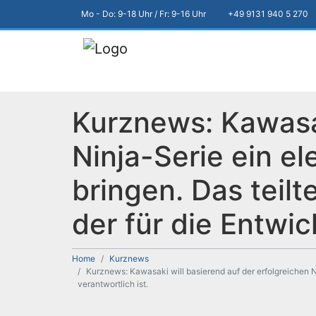
Mo - Do: 9-18 Uhr / Fr: 9-16 Uhr
+49 9131 940 5 270
Kurznews: Kawasak
Ninja-Serie ein e
bringen. Das teil
der für die Entwic
Home
Kurznews
Kurznews: Kawasaki will basierend auf der erfolgreichen N
verantwortlich ist.