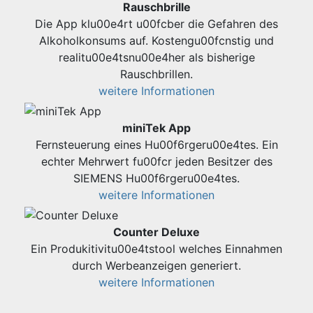
Rauschbrille
Die App klu00e4rt u00fcber die Gefahren des
Alkoholkonsums auf. Kostengu00fcnstig und
realitu00e4tsnu00e4her als bisherige
Rauschbrillen.
weitere Informationen
miniTek App
Fernsteuerung eines Hu00f6rgeru00e4tes. Ein
echter Mehrwert fu00fcr jeden Besitzer des
SIEMENS Hu00f6rgeru00e4tes.
weitere Informationen
Counter Deluxe
Ein Produkitivitu00e4tstool welches Einnahmen
durch Werbeanzeigen generiert.
weitere Informationen