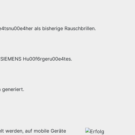
4tsnu00e4her als bisherige Rauschbrillen.
es SIEMENS Hu00f6rgeru00e4tes.
generiert.
lt werden, auf mobile Geräte