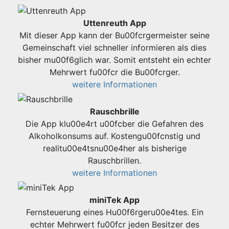
Uttenreuth App
Mit dieser App kann der Bu00fcrgermeister seine
Gemeinschaft viel schneller informieren als dies
bisher mu00f6glich war. Somit entsteht ein echter
Mehrwert fu00fcr die Bu00fcrger.
weitere Informationen
Rauschbrille
Die App klu00e4rt u00fcber die Gefahren des
Alkoholkonsums auf. Kostengu00fcnstig und
realitu00e4tsnu00e4her als bisherige
Rauschbrillen.
weitere Informationen
miniTek App
Fernsteuerung eines Hu00f6rgeru00e4tes. Ein
echter Mehrwert fu00fcr jeden Besitzer des