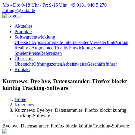
Mo - Do: 9-18 Uhr / Fr: 9-16 Uhr
+49 9131 940 5 270
anfrage@xida.de
Aktuelles
Produkte
Softwareentwicklung
Übersicht
Apps
Komplette Internetseiten
Messetechnik
Virtual
Reality / Augmented Reality
Entwicklung von
Spielen
Preise
Referenzen
Über Uns
Übersicht
Öffnungszeiten
Arbeitsweise
Geschäftsführer
Kontakt
Kurznews: Bye bye, Datensammler: Firefox blockt
künftig Tracking-Software
Home
Kurznews
Kurznews: Bye bye, Datensammler: Firefox blockt künftig
Tracking-Software
Bye bye, Datensammler: Firefox blockt künftig Tracking-Software