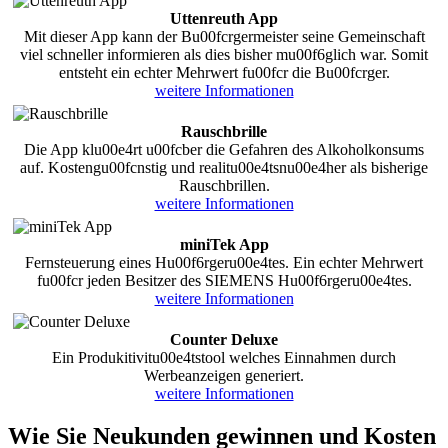
Uttenreuth App
Mit dieser App kann der Bu00fcrgermeister seine Gemeinschaft
viel schneller informieren als dies bisher mu00f6glich war. Somit
entsteht ein echter Mehrwert fu00fcr die Bu00fcrger.
weitere Informationen
Rauschbrille
Die App klu00e4rt u00fcber die Gefahren des Alkoholkonsums
auf. Kostengu00fcnstig und realitu00e4tsnu00e4her als bisherige
Rauschbrillen.
weitere Informationen
miniTek App
Fernsteuerung eines Hu00f6rgeru00e4tes. Ein echter Mehrwert
fu00fcr jeden Besitzer des SIEMENS Hu00f6rgeru00e4tes.
weitere Informationen
Counter Deluxe
Ein Produkitivitu00e4tstool welches Einnahmen durch
Werbeanzeigen generiert.
weitere Informationen
Wie Sie Neukunden gewinnen und Kosten