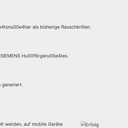
4tsnu00e4her als bisherige Rauschbrillen.
es SIEMENS Hu00f6rgeru00e4tes.
generiert.
lt werden, auf mobile Geräte