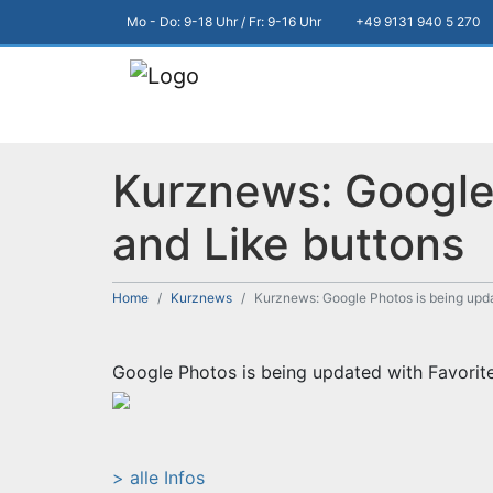
Mo - Do: 9-18 Uhr / Fr: 9-16 Uhr
+49 9131 940 5 270
Kurznews: Google 
and Like buttons
Home
Kurznews
Kurznews: Google Photos is being upda
Google Photos is being updated with Favorit
> alle Infos