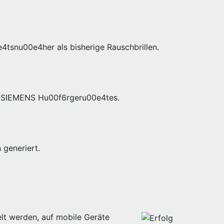
4tsnu00e4her als bisherige Rauschbrillen.
es SIEMENS Hu00f6rgeru00e4tes.
generiert.
lt werden, auf mobile Geräte