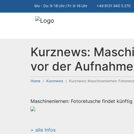
Mo - Do: 9-18 Uhr / Fr: 9-16 Uhr
+49 9131 940 5 270
Kurznews: Maschin
vor der Aufnahme 
Home
Kurznews
Kurznews: Maschinenlernen: Fotoretusc
Maschinenlernen: Fotoretusche findet künftig
> alle Infos