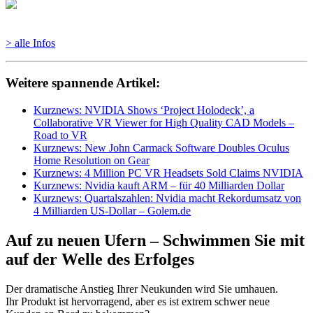
> alle Infos
Weitere spannende Artikel:
Kurznews: NVIDIA Shows ‘Project Holodeck’, a
Collaborative VR Viewer for High Quality CAD Models –
Road to VR
Kurznews: New John Carmack Software Doubles Oculus
Home Resolution on Gear
Kurznews: 4 Million PC VR Headsets Sold Claims NVIDIA
Kurznews: Nvidia kauft ARM – für 40 Milliarden Dollar
Kurznews: Quartalszahlen: Nvidia macht Rekordumsatz von
4 Milliarden US-Dollar – Golem.de
Auf zu neuen Ufern – Schwimmen Sie mit
auf der Welle des Erfolges
Der dramatische Anstieg Ihrer Neukunden wird Sie umhauen.
Ihr Produkt ist hervorragend, aber es ist extrem schwer neue