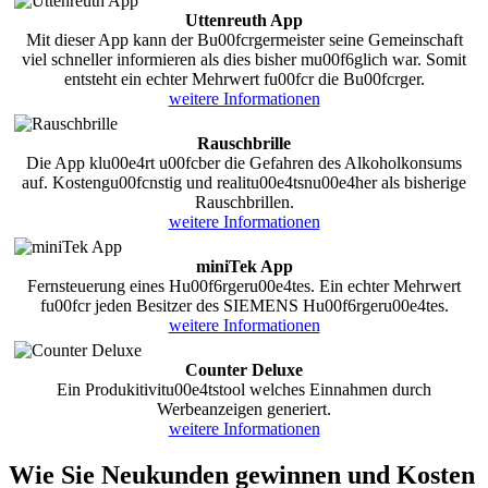
Uttenreuth App
Mit dieser App kann der Bu00fcrgermeister seine Gemeinschaft
viel schneller informieren als dies bisher mu00f6glich war. Somit
entsteht ein echter Mehrwert fu00fcr die Bu00fcrger.
weitere Informationen
Rauschbrille
Die App klu00e4rt u00fcber die Gefahren des Alkoholkonsums
auf. Kostengu00fcnstig und realitu00e4tsnu00e4her als bisherige
Rauschbrillen.
weitere Informationen
miniTek App
Fernsteuerung eines Hu00f6rgeru00e4tes. Ein echter Mehrwert
fu00fcr jeden Besitzer des SIEMENS Hu00f6rgeru00e4tes.
weitere Informationen
Counter Deluxe
Ein Produkitivitu00e4tstool welches Einnahmen durch
Werbeanzeigen generiert.
weitere Informationen
Wie Sie Neukunden gewinnen und Kosten