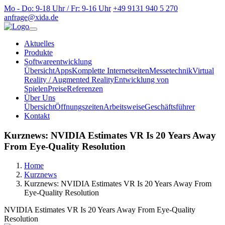
Mo - Do: 9-18 Uhr / Fr: 9-16 Uhr
+49 9131 940 5 270
anfrage@xida.de
Aktuelles
Produkte
Softwareentwicklung
Übersicht
Apps
Komplette Internetseiten
Messetechnik
Virtual
Reality / Augmented Reality
Entwicklung von
Spielen
Preise
Referenzen
Über Uns
Übersicht
Öffnungszeiten
Arbeitsweise
Geschäftsführer
Kontakt
Kurznews: NVIDIA Estimates VR Is 20 Years Away
From Eye-Quality Resolution
Home
Kurznews
Kurznews: NVIDIA Estimates VR Is 20 Years Away From
Eye-Quality Resolution
NVIDIA Estimates VR Is 20 Years Away From Eye-Quality
Resolution