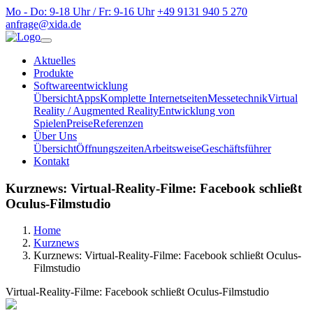
Mo - Do: 9-18 Uhr / Fr: 9-16 Uhr
+49 9131 940 5 270
anfrage@xida.de
Aktuelles
Produkte
Softwareentwicklung
Übersicht
Apps
Komplette Internetseiten
Messetechnik
Virtual
Reality / Augmented Reality
Entwicklung von
Spielen
Preise
Referenzen
Über Uns
Übersicht
Öffnungszeiten
Arbeitsweise
Geschäftsführer
Kontakt
Kurznews: Virtual-Reality-Filme: Facebook schließt
Oculus-Filmstudio
Home
Kurznews
Kurznews: Virtual-Reality-Filme: Facebook schließt Oculus-
Filmstudio
Virtual-Reality-Filme: Facebook schließt Oculus-Filmstudio