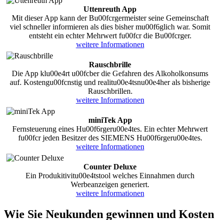
Uttenreuth App
Mit dieser App kann der Bu00fcrgermeister seine Gemeinschaft
viel schneller informieren als dies bisher mu00f6glich war. Somit
entsteht ein echter Mehrwert fu00fcr die Bu00fcrger.
weitere Informationen
Rauschbrille
Die App klu00e4rt u00fcber die Gefahren des Alkoholkonsums
auf. Kostengu00fcnstig und realitu00e4tsnu00e4her als bisherige
Rauschbrillen.
weitere Informationen
miniTek App
Fernsteuerung eines Hu00f6rgeru00e4tes. Ein echter Mehrwert
fu00fcr jeden Besitzer des SIEMENS Hu00f6rgeru00e4tes.
weitere Informationen
Counter Deluxe
Ein Produkitivitu00e4tstool welches Einnahmen durch
Werbeanzeigen generiert.
weitere Informationen
Wie Sie Neukunden gewinnen und Kosten