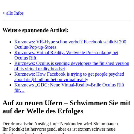
> alle Infos
Weitere spannende Artikel:
Kurznews: VR-Hype schon vorbei? Facebook schließt 200
Oculus-Pop-up-Stores
Kurznews: Virtual Reality: Weltweite Preissenkung bei
Oculus Rift
Kurznews: Oculus is sending developers the finished version
of its virtual reality headset
Kurznews: How Facebook is trying to get people psyched
about its $3 billion bet on virtual reality
Kurznews „GDC: Neue Virtual-Reality-Brille Oculus Rift
für…
Auf zu neuen Ufern – Schwimmen Sie mit
auf der Welle des Erfolges
Der dramatische Anstieg Ihrer Neukunden wird Sie umhauen.
Ihr Produkt ist hervorragend, aber es ist extrem schwer neue