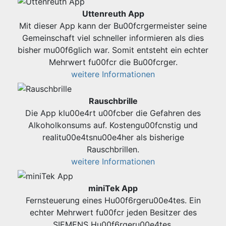
Uttenreuth App
Mit dieser App kann der Bu00fcrgermeister seine
Gemeinschaft viel schneller informieren als dies
bisher mu00f6glich war. Somit entsteht ein echter
Mehrwert fu00fcr die Bu00fcrger.
weitere Informationen
Rauschbrille
Die App klu00e4rt u00fcber die Gefahren des
Alkoholkonsums auf. Kostengu00fcnstig und
realitu00e4tsnu00e4her als bisherige
Rauschbrillen.
weitere Informationen
miniTek App
Fernsteuerung eines Hu00f6rgeru00e4tes. Ein
echter Mehrwert fu00fcr jeden Besitzer des
SIEMENS Hu00f6rgeru00e4tes.