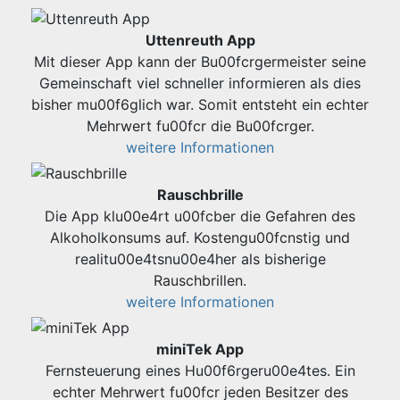
Uttenreuth App
Mit dieser App kann der Bu00fcrgermeister seine
Gemeinschaft viel schneller informieren als dies
bisher mu00f6glich war. Somit entsteht ein echter
Mehrwert fu00fcr die Bu00fcrger.
weitere Informationen
Rauschbrille
Die App klu00e4rt u00fcber die Gefahren des
Alkoholkonsums auf. Kostengu00fcnstig und
realitu00e4tsnu00e4her als bisherige
Rauschbrillen.
weitere Informationen
miniTek App
Fernsteuerung eines Hu00f6rgeru00e4tes. Ein
echter Mehrwert fu00fcr jeden Besitzer des