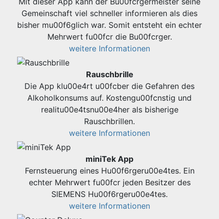
Mit dieser App kann der Bu00fcrgermeister seine
Gemeinschaft viel schneller informieren als dies
bisher mu00f6glich war. Somit entsteht ein echter
Mehrwert fu00fcr die Bu00fcrger.
weitere Informationen
Rauschbrille
Die App klu00e4rt u00fcber die Gefahren des
Alkoholkonsums auf. Kostengu00fcnstig und
realitu00e4tsnu00e4her als bisherige
Rauschbrillen.
weitere Informationen
miniTek App
Fernsteuerung eines Hu00f6rgeru00e4tes. Ein
echter Mehrwert fu00fcr jeden Besitzer des
SIEMENS Hu00f6rgeru00e4tes.
weitere Informationen