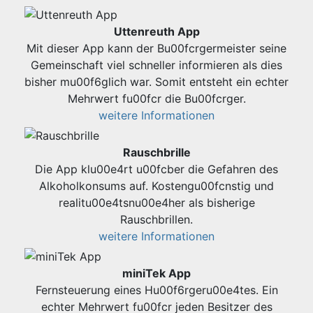
Uttenreuth App
Mit dieser App kann der Bu00fcrgermeister seine
Gemeinschaft viel schneller informieren als dies
bisher mu00f6glich war. Somit entsteht ein echter
Mehrwert fu00fcr die Bu00fcrger.
weitere Informationen
Rauschbrille
Die App klu00e4rt u00fcber die Gefahren des
Alkoholkonsums auf. Kostengu00fcnstig und
realitu00e4tsnu00e4her als bisherige
Rauschbrillen.
weitere Informationen
miniTek App
Fernsteuerung eines Hu00f6rgeru00e4tes. Ein
echter Mehrwert fu00fcr jeden Besitzer des