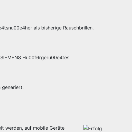
4tsnu00e4her als bisherige Rauschbrillen.
es SIEMENS Hu00f6rgeru00e4tes.
generiert.
lt werden, auf mobile Geräte