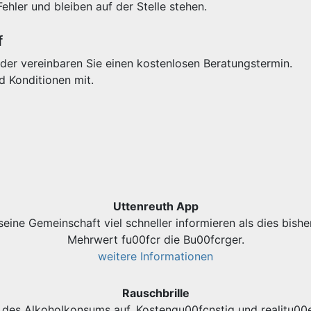
Fehler und bleiben auf der Stelle stehen.
f
der vereinbaren Sie einen kostenlosen Beratungstermin.
d Konditionen mit.
Uttenreuth App
eine Gemeinschaft viel schneller informieren als dies bishe
Mehrwert fu00fcr die Bu00fcrger.
weitere Informationen
Rauschbrille
des Alkoholkonsums auf. Kostengu00fcnstig und realitu00e