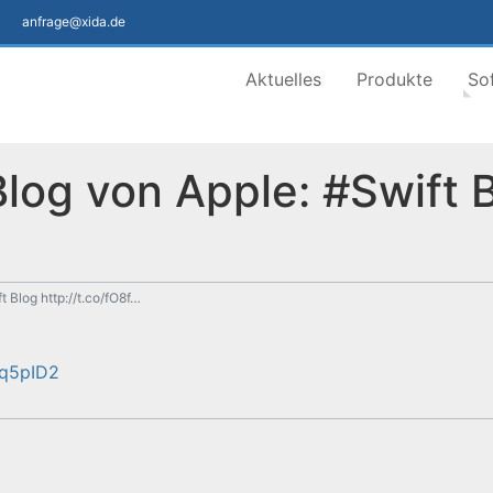
anfrage@xida.de
Aktuelles
Produkte
So
log von Apple: #Swift 
 Blog http://t.co/fO8f…
1q5pID2