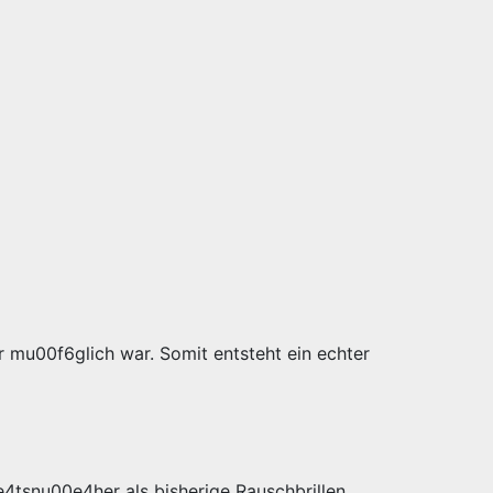
r mu00f6glich war. Somit entsteht ein echter
4tsnu00e4her als bisherige Rauschbrillen.