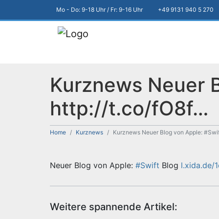
Mo - Do: 9-18 Uhr / Fr: 9-16 Uhr
+49 9131 940 5 270
Kurznews Neuer B
http://t.co/fO8f…
Home
Kurznews
Kurznews Neuer Blog von Apple: #Swift
Neuer Blog von Apple:
#Swift
Blog
l.xida.de/
Weitere spannende Artikel: